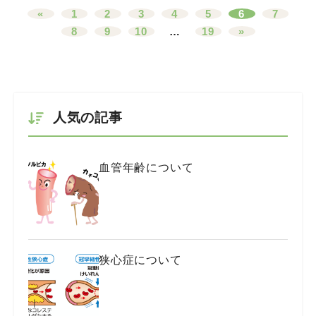
«
1
2
3
4
5
6
7
8
9
10
…
19
»
人気の記事
血管年齢について
狭心症について