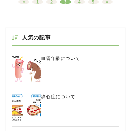
«
1
2
3
4
5
»
人気の記事
血管年齢について
狭心症について