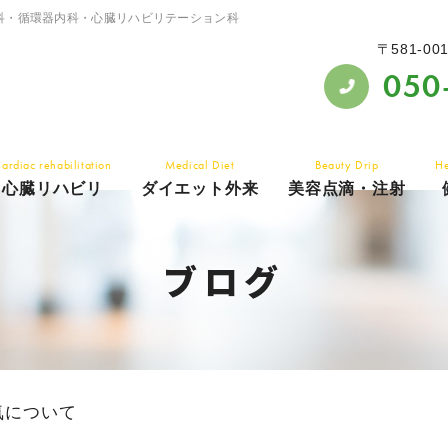
科・循環器内科・心臓リハビリテーション科
〒581-00
050
ardiac rehabilitation
Medical Diet
Beauty Drip
He
心臓リハビリ
ダイエット外来
美容点滴・注射
ブログ
気について