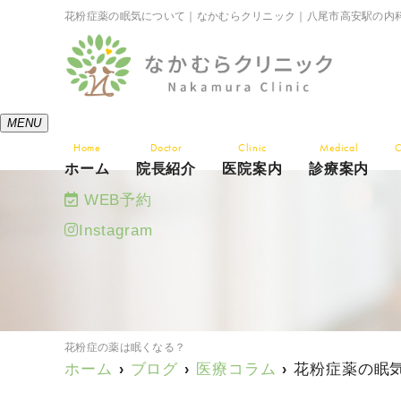
花粉症薬の眠気について｜なかむらクリニック｜八尾市高安駅の内
MENU
Home
Doctor
Clinic
Medical
C
ホーム
院長紹介
医院案内
診療案内
WEB予約
Instagram
花粉症の薬は眠くなる？
ホーム
ブログ
医療コラム
花粉症薬の眠