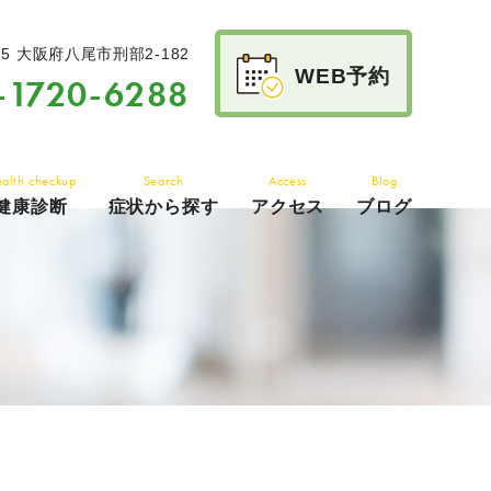
15
大阪府八尾市刑部2-182
WEB予約
-1720-6288
alth checkup
Search
Access
Blog
健康診断
症状から探す
アクセス
ブログ