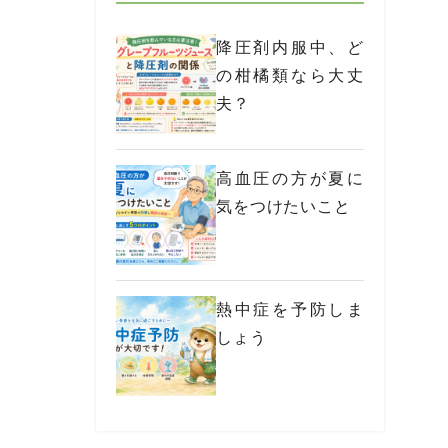
降圧剤内服中、ど
の柑橘類なら大丈
夫？
高血圧の方が夏に
気をつけたいこと
熱中症を予防しま
しょう