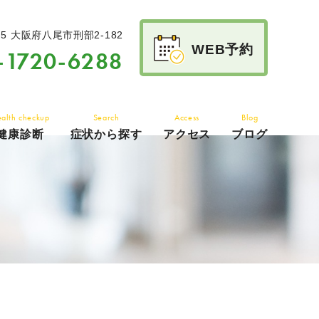
15
大阪府八尾市刑部2-182
WEB予約
-1720-6288
alth checkup
Search
Access
Blog
健康診断
症状から探す
アクセス
ブログ