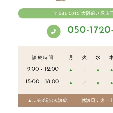
〒581-0015
大阪府八尾市刑部
050-1720
診療時間
月
火
水
9:00 - 12:00
●
／
●
15:00 - 18:00
●
／
●
▲…第3週のみ診療
休診日：火・