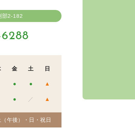
2-182
-6288
木
金
土
日
●
●
●
▲
●
●
／
▲
土（午後）・日・祝日