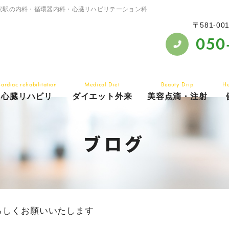
安駅の内科・循環器内科・心臓リハビリテーション科
〒581-00
050
ardiac rehabilitation
Medical Diet
Beauty Drip
He
心臓リハビリ
ダイエット外来
美容点滴・注射
ブログ
ろしくお願いいたします