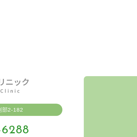
2-182
-6288