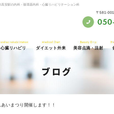
市高安駅の内科・循環器内科・心臓リハビリテーション科
〒581-00
050
ardiac rehabilitation
Medical Diet
Beauty Drip
He
心臓リハビリ
ダイエット外来
美容点滴・注射
ブログ
れあいまつり開催します！！