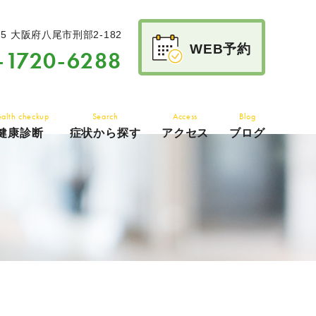
15
大阪府八尾市刑部2-182
WEB予約
-1720-6288
alth checkup
Search
Access
Blog
健康診断
症状から探す
アクセス
ブログ